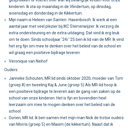
gesprekken te voeren over wat wij belangrijk vinden voor onze
kinderen. Ik sta op maandag in de Vlindertuin, op dinsdag,
woensdag en donderdag in de Kikkertuin.
Mijn naam is Heleen van Santen- Hasenbosch. Ik werk al een
aantal jaar met veel plezier bij IKC Sterrenwijzer. Ik verzorg de
extra ondersteuning en de extra uitdaging. Dat vind ik erg leuk
om te doen. Sinds schooljaar ‘24/ ’25 ben ik lid van de MR. Ik vind
het erg fijn om mee te denken over het beleid van de school en
wil graag een positieve bijdrage leveren.
Veronique van Neihof
Ouders:
Janneke Schouten, MR lid sinds oktober 2020, moeder van Tom
(groep 8) en tweeling Kaj & June (groep 5) Als MR-lid hoop ik
een positieve bijdrage te leveren aan de gang van zaken op de
school van onze kinderen. Het is fijn en bovendien heel
leerzaam om mee te mogen denken over het beleid van de
school.
Dorien, MR lid. Ik ben samen met mijn man Nick de trotse ouders
van Morris (groep 5) en Maxim (de kikkertuin). Naast dat ik